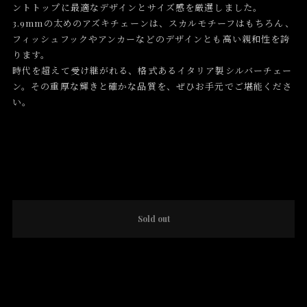
ントトップに最適なデザインとサイズ感を厳選しました。
3.9mmの太めのアズキチェーンは、スカルモチーフはもちろん、
フィッシュフックやアンカーなどのデザインとも高い親和性を誇
ります。
時代を超えて受け継がれる、格式あるイタリア製シルバーチェー
ン。その重厚な輝きと確かな品質を、ぜひお手元でご堪能くださ
い。
International shipping available
Sold out
日本国内にお住まいの方向け