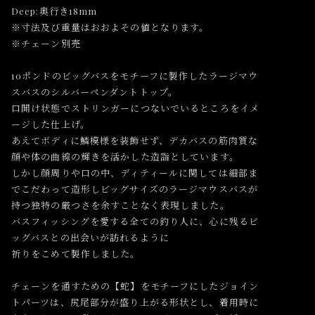
Deep:奥行き18mm
※寸法及び重量はおおよその値となります。
※チェーン別売
10ポンドのビッグバスをモチーフに製作したラージマウ
スバスのシルバーペンダントトップ。
口開け状態でストリンガーにつないでいるところをイメ
ージした仕上げ。
あえてボディに鱗模様を装飾せず、デカバスの筋肉質な
顔や体の曲線の輝きを活かした造詣としています。
しかし顔周りや口の中、ディティールに関しては細部ま
でこだわって造形しビッグサイズのラージマウスバスが
持つ独特の厳つさを余すことなく表現しました。
バスフィッシングを愛する全ての釣り人に、心に残るビ
ッグバスとの出会いが訪れるように
祈りをこめて製作しました。
チェーンを通すための【蛇】をモチーフにしたジョイン
トパーツは、尻尾部分が盛り上がる形状とし、着用時に