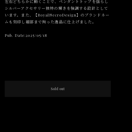
左右どちらかに動くことで、ペンダントトップを揺らし
シルバーアクセサリー独特の輝きを強調する設計として
います。また、【RoyalNecroDesign】のブランドネー
ムも刻印し細部まで拘った逸品に仕上げました。
Pub. Date:2025/05/18
International shipping available
Sold out
日本国内にお住まいの方向け