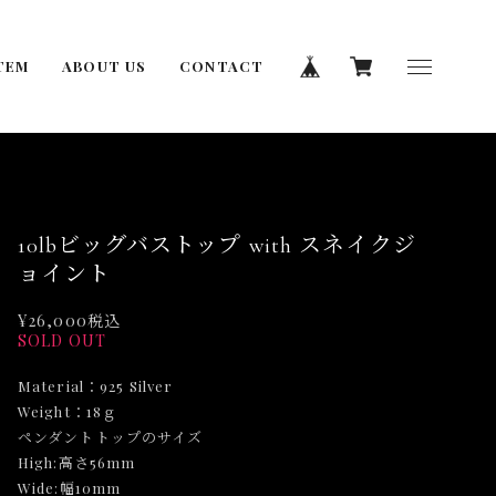
TEM
ABOUT US
CONTACT
10lbビッグバストップ with スネイクジ
ョイント
¥26,000
税込
SOLD OUT
Material：925 Silver
Weight：18ｇ
ペンダントトップのサイズ
High:高さ56mm
Wide:幅10mm