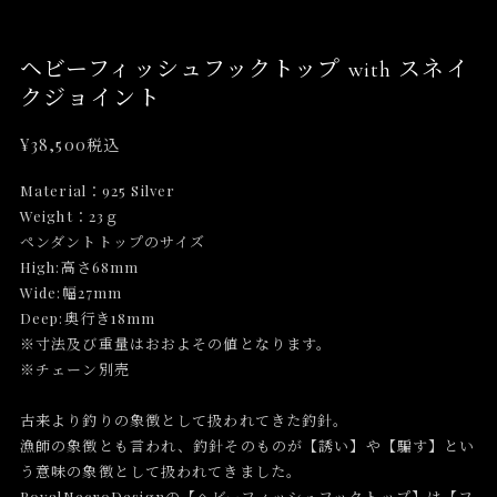
ヘビーフィッシュフックトップ with スネイ
クジョイント
¥38,500
税込
Material：925 Silver
Weight：23ｇ
ペンダントトップのサイズ
High:高さ68mm
Wide:幅27mm
Deep:奥行き18mm
※寸法及び重量はおおよその値となります。
※チェーン別売
古来より釣りの象徴として扱われてきた釣針。
漁師の象徴とも言われ、釣針そのものが【誘い】や【騙す】とい
う意味の象徴として扱われてきました。
RoyalNecroDesignの【ヘビーフィッシュフックトップ】は【フ