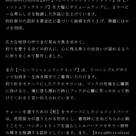
ィッシュフックトップ】を大幅にボリュームアップし、よりヘビ
ーな男らしさを強調した作品に仕上げています。
釣針部分の設計を黄金比に基づいて曲線を作り上げ、側面にはロ
ゴを刻印。
広大な地球の中でまだ見ぬ大魚を求めて。
釣りを愛する全ての釣人に、心に残る魚との出会いが訪れるよう
に祈りをこめて製作しました。
また【ヘビーフィッシュフックトップ】は、リバーシブルデザイ
ンで右向き・左向き両方でご着用いただけます。
釣り針をモチーフにしたアクセサリーは、フックの先端を心臓側
に向けると、海に落ち溺れた時にフックが心臓に引っかかって助
けてくれると言い伝えられています。
チェーンを通すための【蛇】をモチーフにしたジョイントパーツ
は、尻尾部分が盛り上がる形状とし、着用時に左右どちらかに動
くことで、ペンダントトップを揺らしシルバーアクセサリー独特
の輝きを強調する設計としています。また、【RoyalNecroDesi