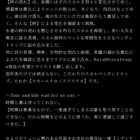
【時の流れ】は、命無いはずのスカルを刻々と変化させてゆく。
頭蓋骨は風化によりエッジが削られ、丸くなり、凹凸はなってゆ
く。歯は抜け落ち、歯が生えていた穴は亀裂が入り露呈してゆ
く。そんな【時】による変化を細部まで再現。
永遠の時の流れを感じさせる朽ちたスカルを再現し、長い人生を
無言に語る表情、スカル独特のマットな雰囲気を小さなペンダン
トトップに詰め込みました。
特に目の表情、頬骨、生物的な凹凸と曲線、表面の細かな風化に
よる穴を細部に至るまでリアルに創り込み、RoyalNecroDesig
n独自の表情とテイストを醸し出します。
造形美だけでは納まらない、こだわりのスカルペンダントトッ
プ。それが【スモールクロノスアステカ】です。
～Time and tide wait for no one.～
時間と潮は待ってくれない。
【時間は貴重なもので、一度過ぎてしまえば誰も取り戻すことは
できない。だから時間をどのように使うか、常に意識して過ごす
べきだ。】
※よりボリューム感のある作品をお求めの場合は一度【ミディア