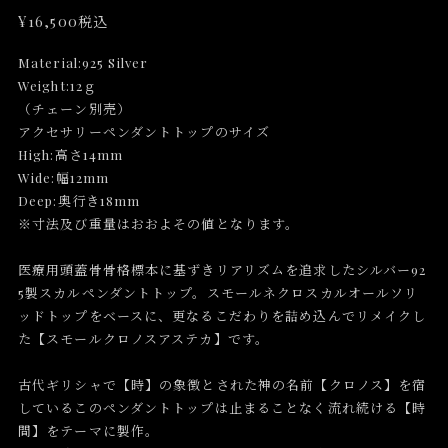
¥16,500
税込
Material:925 Silver
Weight:12ｇ
（チェーン別売）
アクセサリーペンダントトップのサイズ
High:高さ14mm
Wide:幅12mm
Deep:奥行き18mm
※寸法及び重量はおおよその値となります。
医療用頭蓋骨骨格標本に基ずきリアリズムを追求したシルバー92
5製スカルペンダントトップ。スモールネクロスカルオールソリ
ッドトップをベースに、更なるこだわりを詰め込んでリメイクし
た【スモールクロノスアステカ】です。
古代ギリシャで【時】の象徴とされた神の名前【クロノス】を宿
しているこのペンダントトップは止まることなく流れ続ける【時
間】をテーマに製作。