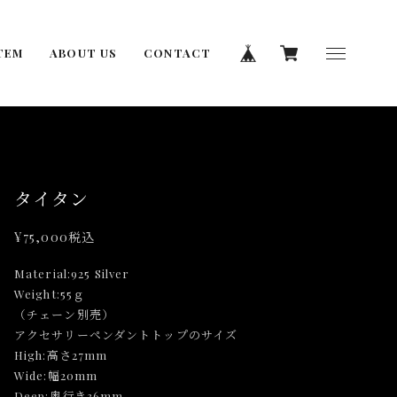
TEM
ABOUT US
CONTACT
タイタン
¥75,000
税込
Material:925 Silver
Weight:55ｇ
（チェーン別売）
アクセサリーペンダントトップのサイズ
High:高さ27mm
Wide:幅20mm
Deep:奥行き36mm