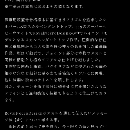
※寸法及び重量はおおよその値となります。
医療用頭蓋骨骨格標本に基ずきリアリズムを追求したシ
ルバー925製スカルペンダントトップ。55gのスーパーヘ
ビーウエイトでRoyalNecroDesingの中でハイエンドモ
デルとなるスカルペンダントトップ作品。圧倒的な存在
感と重厚感から巨大な体を持つ神々の名を宿した最高峰
作品。顎は可動式で、ジョイント部分は本物のスカルと
同様の構造とし極めてリアルな仕上げを施しました。
生物的な凹凸と曲線、バクテリアなどに侵された表面の
細かな穴など細部に至るまで妥協無くリアルにに再現。
他には無い独自のテイストを醸し出します。
また、チェーンを通す部分は頭蓋骨に穴を開けたような
デザインとし違和感無く装着できるように仕上げており
ます。
RoyalNecroDesignがスカルを通して伝えたいメッセー
ジは【命】について考える事。
「永遠の命と思って夢を持ち、今日限りの命と思って生