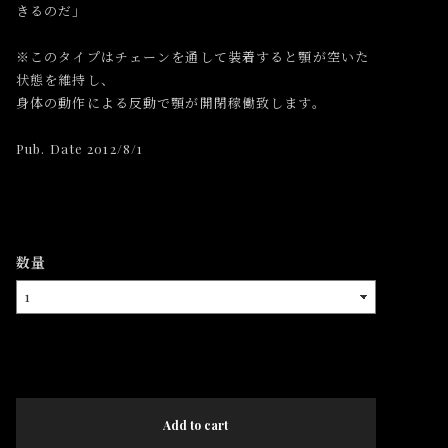
きるのだ」
※このタイプはチェーンを通して装着すると顎が空いた
状態を維持し、
身体の動作による反動で顎が開閉稼働致します。
Pub. Date 2012/8/1
数量
International shipping available
Add to cart