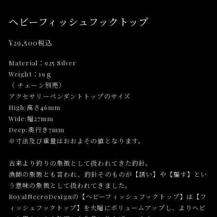
ヘビーフィッシュフックトップ
¥29,500
税込
Material：925 Silver
Weight：19ｇ
（ チェーン別売）
アクセサリーペンダントトップのサイズ
High:高さ46mm
Wide:幅27mm
Deep:奥行き7mm
※寸法及び重量はおおよその値となります。
古来より釣りの象徴として扱われてきた釣針。
漁師の象徴とも言われ、釣針そのものが【誘い】や【騙す】とい
う意味の象徴として扱われてきました。
RoyalNecroDesignの【ヘビーフィッシュフックトップ】は【フ
ィッシュフックトップ】を大幅にボリュームアップし、よりヘビ