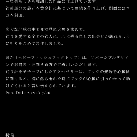
ーな男らしさを強調した作品に仕上げています。
釣針部分の設計を黄金比に基づいて曲線を作り上げ、側面にはロ
ゴを刻印。
広大な地球の中でまだ見ぬ大魚を求めて。
釣りを愛する全ての釣人に、心に残る魚との出会いが訪れるよう
に祈りをこめて製作しました。
また【ヘビーフィッシュフックトップ】は、リバーシブルデザイ
ンで右向き・左向き両方でご着用いただけます。
釣り針をモチーフにしたアクセサリーは、フックの先端を心臓側
に向けると、海に落ち溺れた時にフックが心臓に引っかかって助
けてくれると言い伝えられています。
Pub. Date 2020/07/26
数量