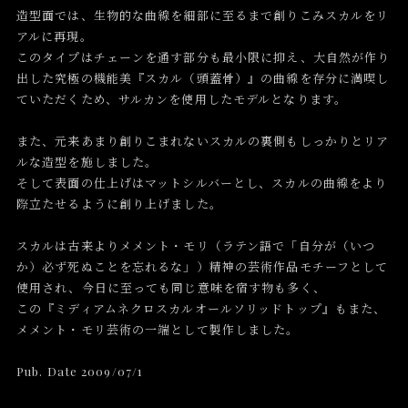
造型面では、生物的な曲線を細部に至るまで創りこみスカルをリ
アルに再現。
このタイプはチェーンを通す部分も最小限に抑え、大自然が作り
出した究極の機能美『スカル（頭蓋骨）』の曲線を存分に満喫し
ていただくため、サルカンを使用したモデルとなります。
また、元来あまり創りこまれないスカルの裏側もしっかりとリア
ルな造型を施しました。
そして表面の仕上げはマットシルバーとし、スカルの曲線をより
際立たせるように創り上げました。
スカルは古来よりメメント・モリ（ラテン語で「自分が（いつ
か）必ず死ぬことを忘れるな」）精神の芸術作品モチーフとして
使用され、今日に至っても同じ意味を宿す物も多く、
この『ミディアムネクロスカルオールソリッドトップ』もまた、
メメント・モリ芸術の一端として製作しました。
Pub. Date 2009/07/1