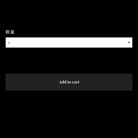
数量
International shipping available
Add to cart
日本国内にお住まいの方向け