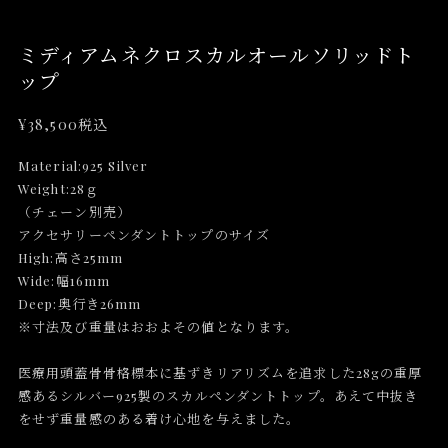
ミディアムネクロスカルオールソリッドト
ップ
¥38,500
税込
Material:925 Silver
Weight:28ｇ
（チェーン別売）
アクセサリーペンダントトップのサイズ
High:高さ25mm
Wide:幅16mm
Deep:奥行き26mm
※寸法及び重量はおおよその値となります。
医療用頭蓋骨骨格標本に基ずきリアリズムを追求した28gの重厚
感あるシルバー925製のスカルペンダントトップ。あえて中抜き
をせず重量感のある着け心地を与えました。