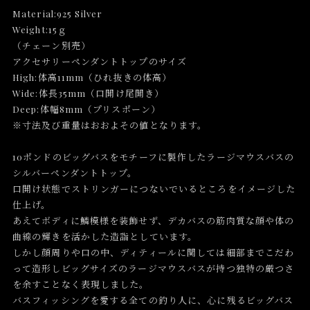
Material:925 Silver
Weight:15ｇ
（チェーン別売）
アクセサリーペンダントトップのサイズ
High:体高11mm（ひれ抜きの体高）
Wide:体長35mm（口開け尾開き）
Deep:体幅8mm（プリスポーン）
※寸法及び重量はおおよその値となります。
10ポンドのビッグバスをモチーフに製作したラージマウスバスの
シルバーペンダントトップ。
口開け状態でストリンガーにつないでいるところをイメージした
仕上げ。
あえてボディに鱗模様を装飾せず、デカバスの筋肉質な顔や体の
曲線の輝きを活かした造詣としています。
しかし顔周りや口の中、ディティールに関しては細部までこだわ
って造形しビッグサイズのラージマウスバスが持つ独特の厳つさ
を余すことなく表現しました。
バスフィッシングを愛する全ての釣り人に、心に残るビッグバス