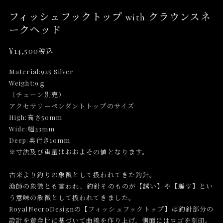
フィッシュフックトップ with クラウンスネ
ークヘッド
¥14,500
税込
Material:925 Silver
Weight:9ｇ
（チェーン別売）
アクセサリーペンダントトップのサイズ
High:高さ50mm
Wide:幅23mm
Deep:奥行き10mm
※寸法及び重量はおおよその値となります。
古来より釣りの象徴として扱われてきた釣針。
漁師の象徴とも言われ、釣針そのものが【誘い】や【騙す】とい
う意味の象徴として扱われてきました。
RoyalNecroDesignの【フィッシュフックトップ】は釣針部分の
設計を黄金比に基づいて曲線を作り上げ、側面にはロゴを刻印。