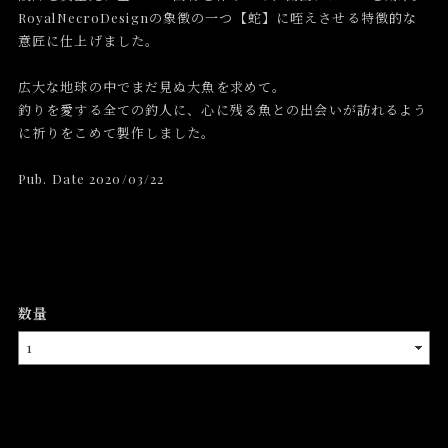
RoyalNecroDesignの象徴の一つ【蛇】に咥えさせる特徴的な
意匠に仕上げました。
広大な地球の中でまだ見ぬ大魚を求めて。
釣りを愛する全ての釣人に、心に残る魚との出会いが訪れるよう
に祈りをこめて製作しました。
Pub. Date 2020/03/22
数量
International shipping available