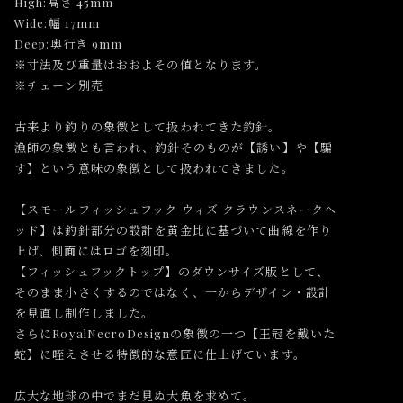
High:高さ 45mm
Wide:幅 17mm
Deep:奥行き 9mm
※寸法及び重量はおおよその値となります。
※チェーン別売
古来より釣りの象徴として扱われてきた釣針。
漁師の象徴とも言われ、釣針そのものが【誘い】や【騙
す】という意味の象徴として扱われてきました。
【スモールフィッシュフック ウィズ クラウンスネークヘ
ッド】は釣針部分の設計を黄金比に基づいて曲線を作り
上げ、側面にはロゴを刻印。
【フィッシュフックトップ】のダウンサイズ版として、
そのまま小さくするのではなく、一からデザイン・設計
を見直し制作しました。
さらにRoyalNecroDesignの象徴の一つ【王冠を戴いた
蛇】に咥えさせる特徴的な意匠に仕上げています。
広大な地球の中でまだ見ぬ大魚を求めて。