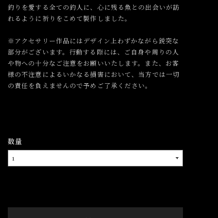
釣りを愛する全ての釣人に、心に残る魚との出会いが訪
れるように祈りをこめて製作しました。
※アクセサリー作品にはデザイン上わずかながら鋭突な
部分がございます。行動する際には、ご自身や周りの人
や物への十分なご注意をお願いいたします。また、お客
様の不注意によるいかなる損害において、当方では一切
の責任を負えませんので予めご了承ください。
数量
International shipping available